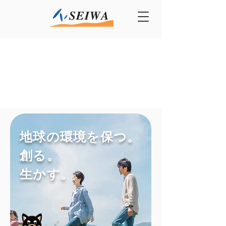
地球の環境を保つ。
創る。
​生かす。