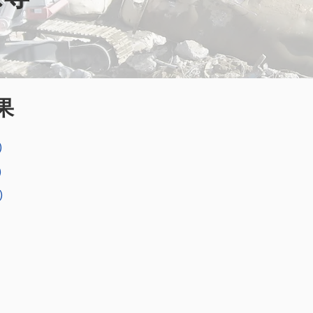
果
)
)
)